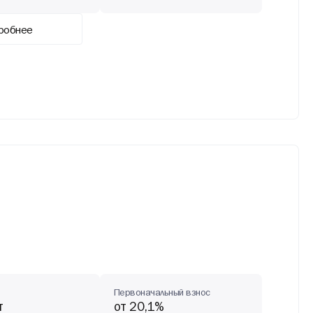
робнее
Первоначальный взнос
т
от 20,1%