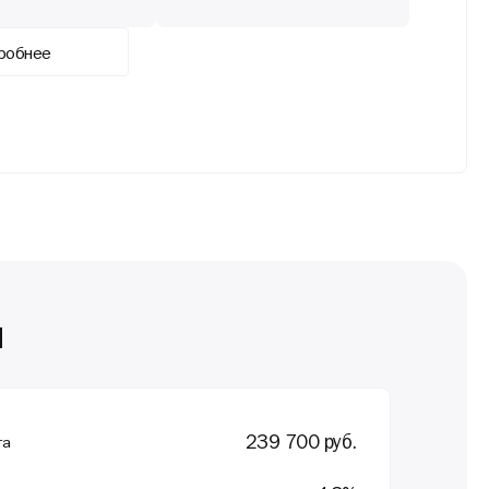
робнее
м
239 700
руб.
та