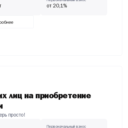
Первоначальный взнос
т
от 20,1%
робнее
х лиц на приобретение
и
рь просто!
Первоначальный взнос