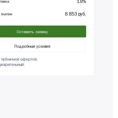
18
%
тавка
8 853
руб.
 платёж
Оставить заявку
Подробные условия
я публичной офертой.
дварительный.