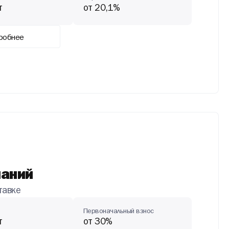
т
от 20,1%
робнее
паний
тавке
Первоначальный взнос
т
от 30%