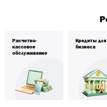
Заканчивается срок действия ключа? Ключ утеря
Р
Расчетно-
Кредиты для
кассовое
бизнеса
обслуживание