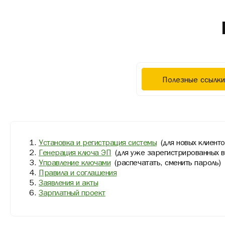
Полезные ссылки
BIFIT SIGNER
Сделали новый ключ, а он заблокирован?
Как выбрать ключ
Установка и регистрация системы
(для новых клиенто
Установка всех компонент
Как подключить мобильный Банк
Генерация ключа ЭП
(для уже зарегистрированных в 
Как работать в iBank
Управление ключами
(распечатать, сменить пароль)
Нет кнопки "ВОЙТИ"?
LiteManager (удаленное подключение)
Весточка
Правила и соглашения
Как подключить СБП В2В
Заявления и акты
: заполнить
заявление-оферт
Как подключить АУСН
Зарплатный проект
Доступ с IP адреса запрещен?