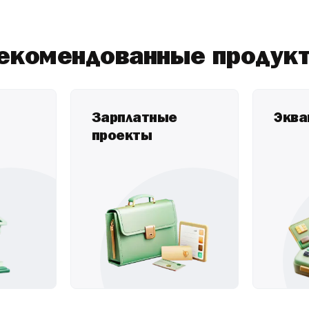
н или испорчен?
екомендованные продук
Зарплатные
Эква
проекты