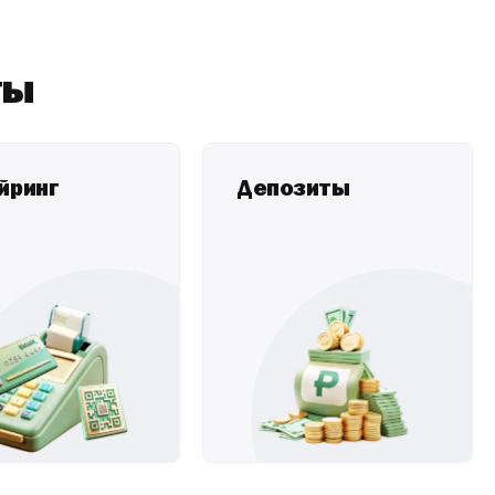
ты
йринг
Депозиты