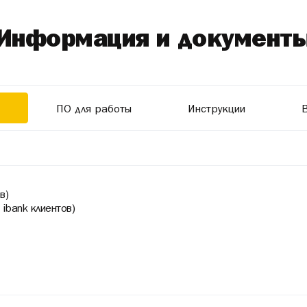
Информация и документ
ПО для работы
Инструкции
в)
ibank клиентов)
а
и присоединиться к
Правилам
. Пройти регистрацию в соотве