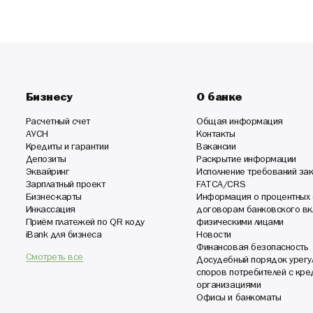
Бизнесу
О банке
Расчетный счет
Общая информация
АУСН
Контакты
Кредиты и гарантии
Вакансии
Депозиты
Раскрытие информации
Эквайринг
Исполнение требований за
Зарплатный проект
FATCA/CRS
Бизнес-карты
Информация о процентных 
Инкассация
договорам банковского вк
Приём платежей по QR коду
физическими лицами
iBank для бизнеса
Новости
Финансовая безопасность
Смотреть все
Досудебный порядок урегу
споров потребителей с кр
организациями
Офисы и банкоматы