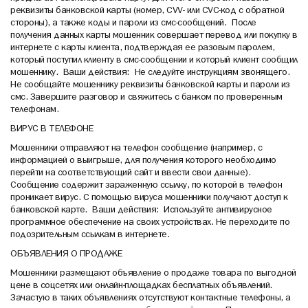
реквизиты банковской карты (номер, CVV- или CVC-код с обратной
стороны), а также коды и пароли из смс-сообщений. После
получения данных карты мошенник совершает перевод или покупку в
интернете с карты клиента, подтверждая ее разовым паролем,
который поступил клиенту в смс-сообщении и который клиент сообщил
мошеннику. Ваши действия: Не следуйте инструкциям звонящего.
Не сообщайте мошеннику реквизиты банковской карты и пароли из
смс. Завершите разговор и свяжитесь с банком по проверенным
телефонам.
ВИРУС В ТЕЛЕФОНЕ
Мошенники отправляют на телефон сообщение (например, с
информацией о выигрыше, для получения которого необходимо
перейти на соответствующий сайт и ввести свои данные).
Сообщение содержит зараженную ссылку, по которой в телефон
проникает вирус. С помощью вируса мошенники получают доступ к
банковской карте. Ваши действия: Используйте антивирусное
программное обеспечение на своих устройствах. Не переходите по
подозрительным ссылкам в интернете.
ОБЪЯВЛЕНИЯ О ПРОДАЖЕ
Мошенники размещают объявление о продаже товара по выгодной
цене в соцсетях или онлайн-площадках бесплатных объявлений.
Зачастую в таких объявлениях отсутствуют контактные телефоны, а