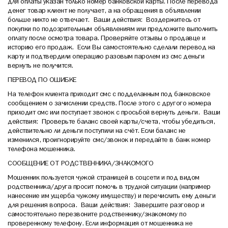
для оплаты указан только номер банковской карты. После перевода
денег товар клиент не получает, а на обращения в объявлении
больше никто не отвечает. Ваши действия: Воздержитесь от
покупки по подозрительным объявлениям или предложите выполнить
оплату после осмотра товара. Проверяйте отзывы о продавце и
историю его продаж. Если Вы самостоятельно сделали перевод на
карту и подтвердили операцию разовым паролем из смс деньги
вернуть не получится.
ПЕРЕВОД ПО ОШИБКЕ
На телефон клиента приходит смс с подделанным под банковское
сообщением о зачислении средств. После этого с другого номера
приходит смс или поступает звонок с просьбой вернуть деньги. Ваши
действия: Проверьте баланс своей карты/счета, чтобы убедиться,
действительно ли деньги поступили на счёт. Если баланс не
изменился, проигнорируйте смс/звонок и передайте в банк номер
телефона мошенника.
СООБЩЕНИЕ ОТ РОДСТВЕННИКА/ЗНАКОМОГО
Мошенник пользуется чужой страницей в соцсети и под видом
родственника/друга просит помочь в трудной ситуации (например
нанесение им ущерба чужому имуществу) и перечислить ему деньги
для решения вопроса. Ваши действия: Завершите разговор и
самостоятельно перезвоните родственнику/знакомому по
проверенному телефону. Если информация от мошенника не