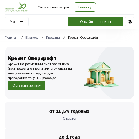
Физическим лицам
Бизнесу
Меню
Онлайн - сервисы
Главная
/
Бизнесу
/
Кредиты
/
Кредит Овердрафт
Кредит Овердрафт
Кредит на расчётный счёт заёмщика
(при недостаточности или отсутствии на
нем денежных средств) для
проведения текущих расходов.
Оставить заявку
от 16,5% годовых
Ставка
до 1 года