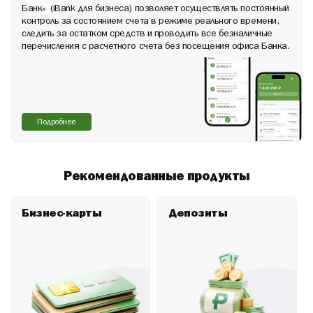
результате» (ПО ДОПОЛНИТЕЛЬНОМУ ЗАПРОСУ БАНКА).
Банк» (iBank для бизнеса) позволяет осуществлять постоянный
обслуживающими эти счета кредитными организациями (ПО
контроль за состоянием счета в режиме реального времени,
ДОПОЛНИТЕЛЬНОМУ ЗАПРОСУ БАНКА);
следить за остатком средств и проводить все безналичные
оборотно-сальдовые ведомости по счетам бухгалтерского
перечисления с расчетного счета без посещения офиса Банка.
учета, расшифровывающим значимые статьи
«Бухгалтерского баланса» и «Отчета о финансовом
результате» (ПО ДОПОЛНИТЕЛЬНОМУ ЗАПРОСУ БАНКА).
Подробнее
Рекомендованные продукты
Бизнес-карты
Депозиты